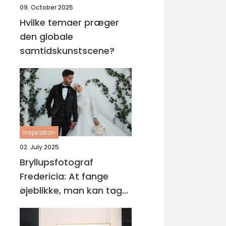
09. October 2025
Hvilke temaer præger
den globale
samtidskunstscene?
inspiration
02. July 2025
Bryllupsfotograf
Fredericia: At fange
øjeblikke, man kan tage
med sig for evigt