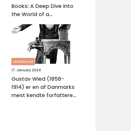
Books: A Deep Dive into
the World of a
Renowned Author
redaktionel
17. January 2024
Gustav Wied (1858-
1914) er en af Danmarks
mest kendte forfattere
og dramatikere, der er
bedst kendt for hans
skuespil