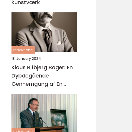
kunstværk
redaktionel
18. January 2024
Klaus Rifbjerg Bøger: En
Dybdegående
Gennemgang af En
Legendarisk Forfatters
Litterære Værker
redaktionel