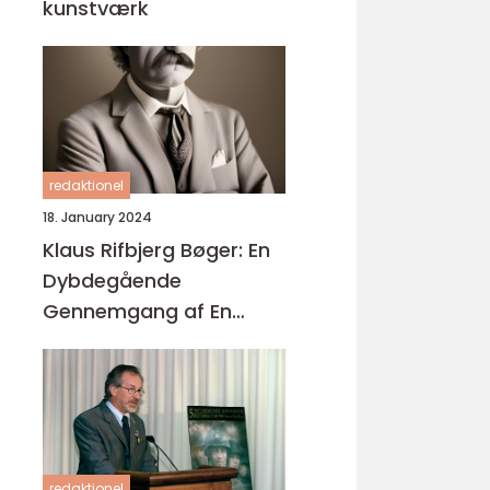
kunstværk
redaktionel
18. January 2024
Klaus Rifbjerg Bøger: En
Dybdegående
Gennemgang af En
Legendarisk Forfatters
Litterære Værker
redaktionel