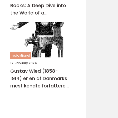
Books: A Deep Dive into
the World of a
Renowned Author
redaktionel
17. January 2024
Gustav Wied (1858-
1914) er en af Danmarks
mest kendte forfattere
og dramatikere, der er
bedst kendt for hans
skuespil