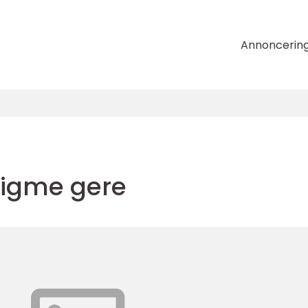
Annoncerin
jigme gere