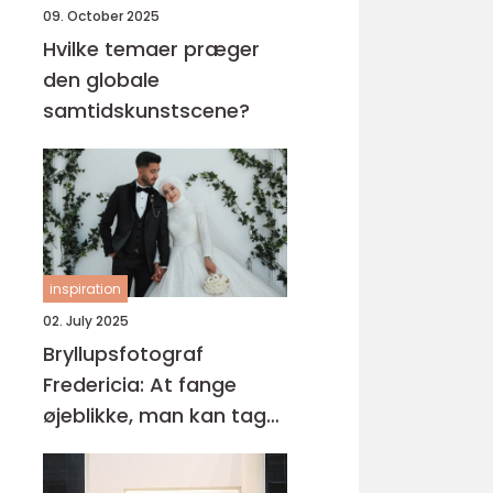
09. October 2025
Hvilke temaer præger
den globale
samtidskunstscene?
inspiration
02. July 2025
Bryllupsfotograf
Fredericia: At fange
øjeblikke, man kan tage
med sig for evigt