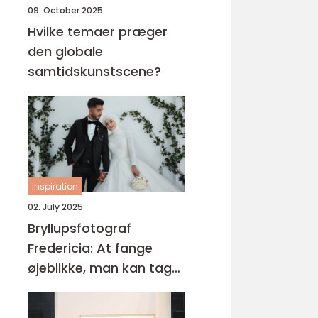
09. October 2025
Hvilke temaer præger
den globale
samtidskunstscene?
inspiration
02. July 2025
Bryllupsfotograf
Fredericia: At fange
øjeblikke, man kan tage
med sig for evigt