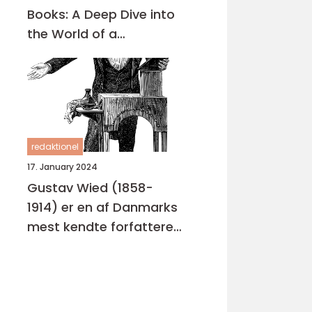
Books: A Deep Dive into
the World of a
Renowned Author
redaktionel
17. January 2024
Gustav Wied (1858-
1914) er en af Danmarks
mest kendte forfattere
og dramatikere, der er
bedst kendt for hans
skuespil