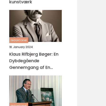
kunstværk
redaktionel
18. January 2024
Klaus Rifbjerg Bøger: En
Dybdegående
Gennemgang af En
Legendarisk Forfatters
Litterære Værker
redaktionel